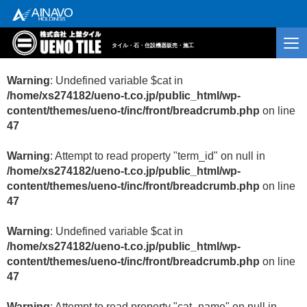
タイル・石・住設機器販売・施工
Warning
: Undefined variable $cat in
/home/xs274182/ueno-t.co.jp/public_html/wp-
content/themes/ueno-t/inc/front/breadcrumb.php
on line
47
Warning
: Attempt to read property "term_id" on null in
/home/xs274182/ueno-t.co.jp/public_html/wp-
content/themes/ueno-t/inc/front/breadcrumb.php
on line
47
Warning
: Undefined variable $cat in
/home/xs274182/ueno-t.co.jp/public_html/wp-
content/themes/ueno-t/inc/front/breadcrumb.php
on line
47
Warning
: Attempt to read property "cat_name" on null in