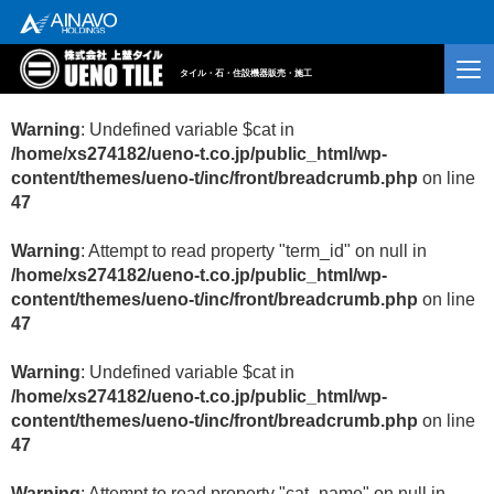
タイル・石・住設機器販売・施工
Warning
: Undefined variable $cat in
/home/xs274182/ueno-t.co.jp/public_html/wp-
content/themes/ueno-t/inc/front/breadcrumb.php
on line
47
Warning
: Attempt to read property "term_id" on null in
/home/xs274182/ueno-t.co.jp/public_html/wp-
content/themes/ueno-t/inc/front/breadcrumb.php
on line
47
Warning
: Undefined variable $cat in
/home/xs274182/ueno-t.co.jp/public_html/wp-
content/themes/ueno-t/inc/front/breadcrumb.php
on line
47
Warning
: Attempt to read property "cat_name" on null in